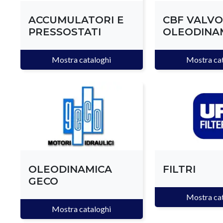
ACCUMULATORI E
CBF VALVO
PRESSOSTATI
OLEODINA
Mostra
cataloghi
Mostra
ca
OLEODINAMICA
FILTRI
GECO
Mostra
ca
Mostra
cataloghi